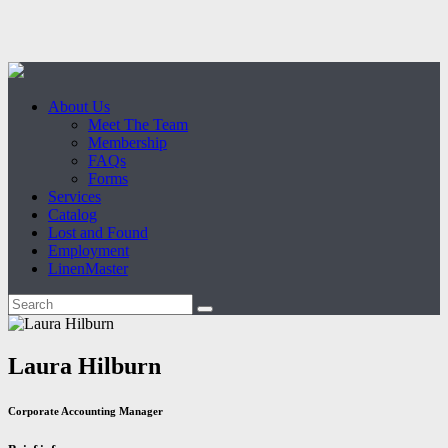
About Us
Meet The Team
Membership
FAQs
Forms
Services
Catalog
Lost and Found
Employment
LinenMaster
Laura Hilburn
Corporate Accounting Manager