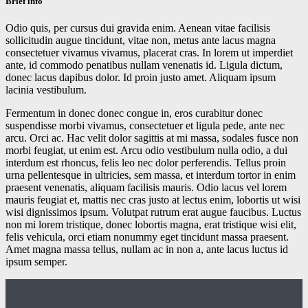
Brief info
Odio quis, per cursus dui gravida enim. Aenean vitae facilisis
sollicitudin augue tincidunt, vitae non, metus ante lacus magna
consectetuer vivamus vivamus, placerat cras. In lorem ut imperdiet
ante, id commodo penatibus nullam venenatis id. Ligula dictum,
donec lacus dapibus dolor. Id proin justo amet. Aliquam ipsum
lacinia vestibulum.
Fermentum in donec donec congue in, eros curabitur donec
suspendisse morbi vivamus, consectetuer et ligula pede, ante nec
arcu. Orci ac. Hac velit dolor sagittis at mi massa, sodales fusce non
morbi feugiat, ut enim est. Arcu odio vestibulum nulla odio, a dui
interdum est rhoncus, felis leo nec dolor perferendis. Tellus proin
urna pellentesque in ultricies, sem massa, et interdum tortor in enim
praesent venenatis, aliquam facilisis mauris. Odio lacus vel lorem
mauris feugiat et, mattis nec cras justo at lectus enim, lobortis ut wisi
wisi dignissimos ipsum. Volutpat rutrum erat augue faucibus. Luctus
non mi lorem tristique, donec lobortis magna, erat tristique wisi elit,
felis vehicula, orci etiam nonummy eget tincidunt massa praesent.
Amet magna massa tellus, nullam ac in non a, ante lacus luctus id
ipsum semper.