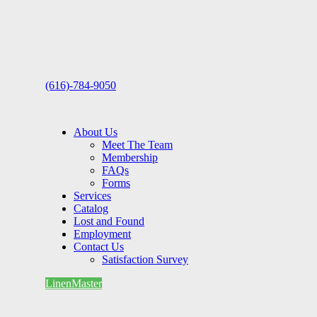
(616)-784-9050
About Us
Meet The Team
Membership
FAQs
Forms
Services
Catalog
Lost and Found
Employment
Contact Us
Satisfaction Survey
LinenMaster